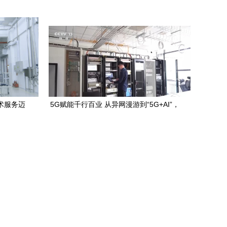
创业之路
术服务迈
5G赋能千行百业 从异网漫游到“5G+AI”，
夯实新质生产力发展的技术根基