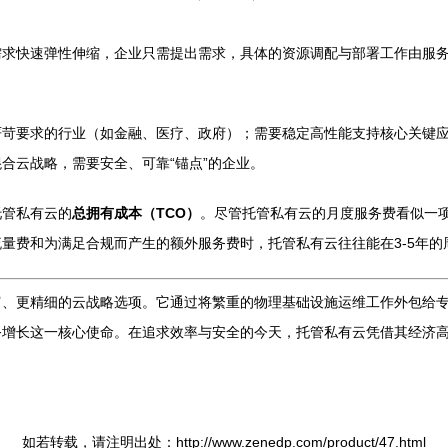
需求快速弹性伸缩，企业只需提出需求，具体的资源调配与部署工作由服
苛要求的行业（如金融、医疗、政府）；需要稳定高性能支持核心关键应用
合云战略，需要安全、可靠“锚点”的企业。
托管私有云的
总拥有成本（TCO）
。尽管托管私有云的月度服务费看似一
费和为满足合规而产生的额外服务费时，托管私有云往往能在3-5年的周
、更精细的云战略选项。它通过将繁重的物理基础设施运维工作外包给专家
务增长这一核心使命。在追求效率与安全的今天，托管私有云凭借其经济
如若转载，请注明出处：http://www.zenedp.com/product/47.html