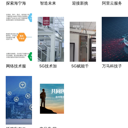
探索海宁海
智造未来
迎接新挑
阿里云服务
外版游戏加
车间里的工
战！游戏陪
器的工作原
盟 网络技
业旅游与沉
玩猎魔赏金
理与网络技
术服务赋能
浸式智能体
助你腾飞创
术服务解析
全球机遇
验
业之路
网络技术服
5G技术加
5G赋能千
万马科技子
务 数字化
持 让锂电
行百业 从
公司优咔科
转型的关键
工厂网络技
异网漫游
技 车联网
支柱
术服务迈入
到“5G+AI”，
连接与生态
智能新时代
夯实新质生
运营的领跑
产力发展的
者
技术根基