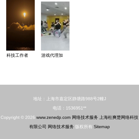
鼓产品与网
站式网络技
展 连接5G
络技术服务
络技术服务
术服务专家
与行业的网
公司的创意
的双重赋能
络技术服务
之选
新纪元
科技工作者
游戏代理加
日礼赞 天
盟费解析
舟二号成功
网络技术服
发射，网络
务的关键投
技术赋能航
资与回报
地址：上海市嘉定区静塘路988号2幢J
天新篇章
电话：1536951**
Copyright © 2026
www.zenedp.com
网络技术服务
上海杜爽楚网络科技
有限公司
网络技术服务
版权所有
Sitemap