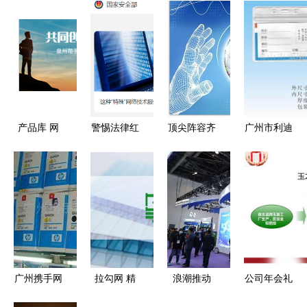
产品库 网
警惕法律红
顶尖阵容齐
广州市利迪
络技术服
线 工程师
聚云端 网
网络科技
务，构建企
为境外间谍
络技术服务
证卡与奖品
业数字化基
软件提供网
领域迎来专
产品一站式
石
络技术服务
家时代
解决方案及
被依法处罚
网络技术服
务
广州携手网
拉勾网 精
浪潮推动
公司年会礼
络科技 硒
准高效的一
5G应用发
品攻略 网