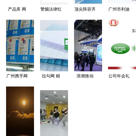
产品库 网
警惕法律红
顶尖阵容齐
广州市利迪
络技术服
线 工程师
聚云端 网
网络科技
务，构建企
为境外间谍
络技术服务
证卡与奖品
业数字化基
软件提供网
领域迎来专
产品一站式
石
络技术服务
家时代
解决方案及
被依法处罚
网络技术服
务
广州携手网
拉勾网 精
浪潮推动
公司年会礼
络科技 硒
准高效的一
5G应用发
品攻略 网
鼓产品与网
站式网络技
展 连接5G
络技术服务
络技术服务
术服务专家
与行业的网
公司的创意
的双重赋能
络技术服务
之选
新纪元